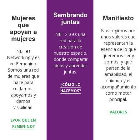
Sembrando
Mujeres
Manifiesto
juntas
que
apoyan a
Nos regimos por
NEF 2.0 es una
mujeres
unos valores que
red para la
representan la
creación de
esencia de lo que
NEF es
nuestro espacio,
queremos ser y
Networking y es
donde compartir
somos, y que
en Femenino.
ideas y aprender
parten de la
Somos una red
juntas.
amabilidad, el
de mujeres que
cuidado y el
nace para
¿CÓMO LO
acompañamiento
cuidarnos,
HACEMOS?
como motor
apoyarnos y
principal.
darnos
visibilidad.
VALORES
¿POR QUÉ EN
FEMENINO?