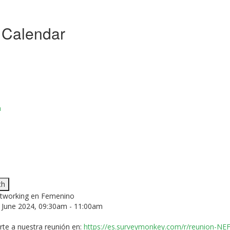
 Calendar
h
th
tworking en Femenino
June 2024, 09:30am - 11:00am
irte a nuestra reunión en:
https://es.surveymonkey.com/r/reunion-NE