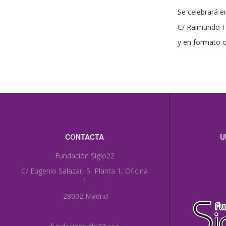
Se celebrará e
C/ Raimundo Fd
y en formato 
CONTACTA
U
Fundación Siglo22
C/ Eugenio Salazar, 5, Planta 1, Oficina
1
28002 Madrid