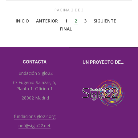
PÁGINA 2 DE 3
INICIO
ANTERIOR
1
2
3
SIGUIENTE
FINAL
CONTACTA
UN PROYECTO DE...
Fundación Siglo22
C/ Eugenio Salazar, 5,
Planta 1, Oficina 1
28002 Madrid
fundacionsiglo22.org
nef@siglo22.net